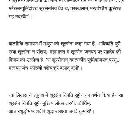
- शूरसेन-जनपदीयों का नाम भी वाल्मीकि रामायण में आया है- 'तत्र
म्लेच्छान्पुलिंदांश्च सूरसेनांस्तथैव च, प्रस्थलान् भरतांश्चैय कुरूंश्च
यह मद्रकै:'।
वाल्मीकि रामायण में मथुरा को शूरसेना कहा गया है:-'भविष्यति पुरी
रम्या शूरसेना न संशय: ,महाभारत में शूरसेन-जनपद पर सहदेव की
विजय का उल्लेख है- 'स शूरसेनान् कार्त्स्न्येन पूर्वमेवाजयत् प्रभु:,
मत्स्यराजंच कौरव्यो वशेचक्रे बलाद् बली'।
-कालिदास ने रघुवंश में शूरसेनाधिपति सुषेण का वर्णन किया है- 'सा
शूरसेनाधिपतिं सुषेणमुद्दिश्य लोकान्तरगीतकीर्तिम्,
आचारशुद्धोभयवंशदीपं शुद्धान्तरक्ष्या जगदे कुमारी'।