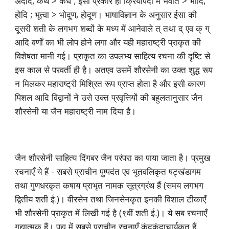
अदीद, कथं > कधं ; इसी प्रकार ही क्रियापदों में भवति > भोदि,
होदि ; भूत्वा > भोदूण, होदूण। भाषाविज्ञान के अनुसार ईसा की
दूसरी शती के लगभग शब्दों के मध्य में आनेवाले त् तथा द् एव क् ग्
आदि वर्णों का भी लोप होने लगा और यही महाराष्ट्री प्राकृत की
विशेषता मानी गई। प्राकृत का उपलभ्य साहित्य रचना की दृष्टि से
इस काल से परवर्ती ही है। अतएव उसमें शौरसेनी का उक्त शुद्ध रूप
न मिलकर महाराष्ट्री मिश्रित रूप प्राप्त होता है और इसी कारण
पिशल आदि विद्वानों ने उसे उक्त प्रवृत्तियों की बहुलतानुसार जैन
शौरसेनी या जैन महाराष्ट्री नाम दिया है।
जैन शौरसेनी साहित्य दिंगबर जैन परंपरा का पाया जाता है। प्रमुख
रचनाएँ ये हैं - सबसे प्राचीन पुष्पदंत एव भूतवलिकृत षट्खंडागम
तथा गुणधरकृत कषाय प्राभृत नामक सूत्रग्रंथ हैं (समय लगभग
द्वितीय शती ई.)। वीरसेन तथा जिनसेनकृत इनकी विशाल टीकाएँ
भी शौरसेनी प्राकृत में लिखी गई है (९वीं शती ई.)। ये सब रचनाएँ
गद्यात्मक हैं। पद्य में सबसे प्राचीन रचनाएँ कुंदकुंदाचार्यकृत हैं