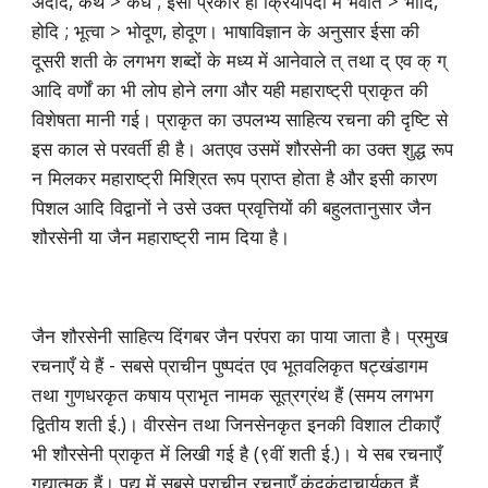
अदीद, कथं > कधं ; इसी प्रकार ही क्रियापदों में भवति > भोदि,
होदि ; भूत्वा > भोदूण, होदूण। भाषाविज्ञान के अनुसार ईसा की
दूसरी शती के लगभग शब्दों के मध्य में आनेवाले त् तथा द् एव क् ग्
आदि वर्णों का भी लोप होने लगा और यही महाराष्ट्री प्राकृत की
विशेषता मानी गई। प्राकृत का उपलभ्य साहित्य रचना की दृष्टि से
इस काल से परवर्ती ही है। अतएव उसमें शौरसेनी का उक्त शुद्ध रूप
न मिलकर महाराष्ट्री मिश्रित रूप प्राप्त होता है और इसी कारण
पिशल आदि विद्वानों ने उसे उक्त प्रवृत्तियों की बहुलतानुसार जैन
शौरसेनी या जैन महाराष्ट्री नाम दिया है।
जैन शौरसेनी साहित्य दिंगबर जैन परंपरा का पाया जाता है। प्रमुख
रचनाएँ ये हैं - सबसे प्राचीन पुष्पदंत एव भूतवलिकृत षट्खंडागम
तथा गुणधरकृत कषाय प्राभृत नामक सूत्रग्रंथ हैं (समय लगभग
द्वितीय शती ई.)। वीरसेन तथा जिनसेनकृत इनकी विशाल टीकाएँ
भी शौरसेनी प्राकृत में लिखी गई है (९वीं शती ई.)। ये सब रचनाएँ
गद्यात्मक हैं। पद्य में सबसे प्राचीन रचनाएँ कुंदकुंदाचार्यकृत हैं