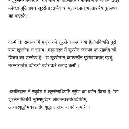
- शूरसेन-जनपदीयों का नाम भी वाल्मीकि रामायण में आया है- 'तत्र
म्लेच्छान्पुलिंदांश्च सूरसेनांस्तथैव च, प्रस्थलान् भरतांश्चैय कुरूंश्च
यह मद्रकै:'।
वाल्मीकि रामायण में मथुरा को शूरसेना कहा गया है:-'भविष्यति पुरी
रम्या शूरसेना न संशय: ,महाभारत में शूरसेन-जनपद पर सहदेव की
विजय का उल्लेख है- 'स शूरसेनान् कार्त्स्न्येन पूर्वमेवाजयत् प्रभु:,
मत्स्यराजंच कौरव्यो वशेचक्रे बलाद् बली'।
-कालिदास ने रघुवंश में शूरसेनाधिपति सुषेण का वर्णन किया है- 'सा
शूरसेनाधिपतिं सुषेणमुद्दिश्य लोकान्तरगीतकीर्तिम्,
आचारशुद्धोभयवंशदीपं शुद्धान्तरक्ष्या जगदे कुमारी'।